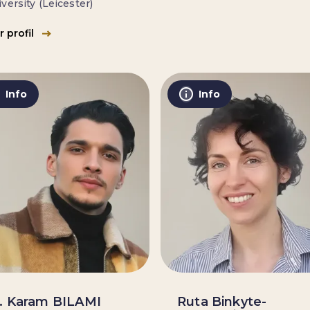
versity (Leicester)
r profil
Info
Info
. Karam BILAMI
Ruta Binkyte-