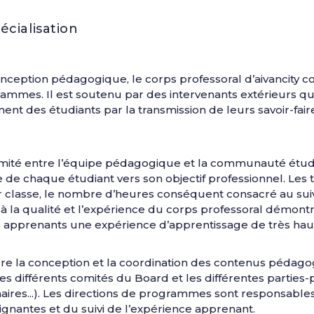
écialisation
ception pédagogique, le corps professoral d’aivancity co
grammes. Il est soutenu par des intervenants extérieurs q
nt des étudiants par la transmission de leurs savoir-fa
oximité entre l’équipe pédagogique et la communauté étud
de chaque étudiant vers son objectif professionnel. Les t
classe, le nombre d’heures conséquent consacré au suiv
s à la qualité et l’expérience du corps professoral démon
nts apprenants une expérience d’apprentissage de très hau
re la conception et la coordination des contenus pédag
s différents comités du Board et les différentes parties
enaires...). Les directions de programmes sont responsable
gnantes et du suivi de l’expérience apprenant.