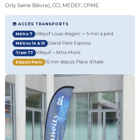
Orly Seine Bièvre), CCI, MEDEF, CPME.
🚇 ACCÈS TRANSPORTS
Villejuif Louis Aragon — 5 min à pied
Métro 7
Grand Paris Express
Métros 14 & 15
Villejuif – Athis-Mons
Tram T7
15 min depuis Place d'Italie
Depuis Paris
Image