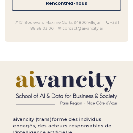
Rencontrez-nous
📍 151 Boulevard Maxime Gorki, 94800 Villejuif · 📞 +33 1
88 38 03 00 · ✉ contact@aivancity.ai
aivancity (trans)forme des individus
engagés, des acteurs responsables de
l’intelligence artificielle.