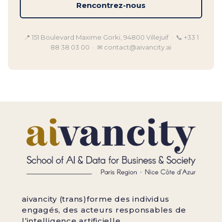
Rencontrez-nous
📍 151 Boulevard Maxime Gorki, 94800 Villejuif · 📞 +33 1
88 38 03 00 · ✉ contact@aivancity.ai
aivancity (trans)forme des individus
engagés, des acteurs responsables de
l’intelligence artificielle.