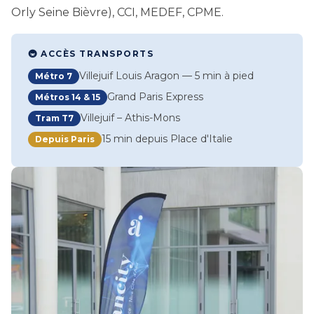
Orly Seine Bièvre), CCI, MEDEF, CPME.
🚇 ACCÈS TRANSPORTS
Villejuif Louis Aragon — 5 min à pied
Métro 7
Grand Paris Express
Métros 14 & 15
Villejuif – Athis-Mons
Tram T7
15 min depuis Place d'Italie
Depuis Paris
Image