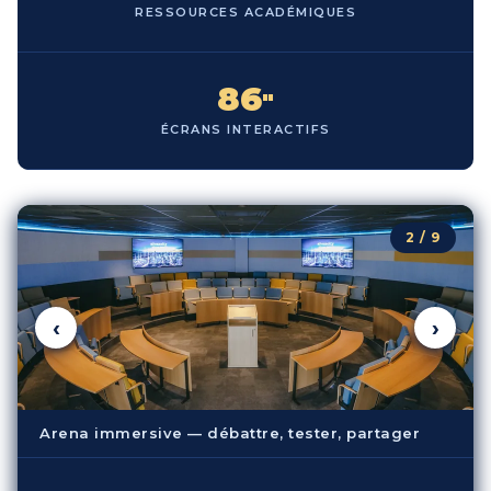
RESSOURCES ACADÉMIQUES
86
"
ÉCRANS INTERACTIFS
3 / 9
‹
›
Salles de cours avec écrans tactiles 86 pouces