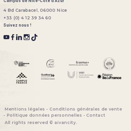
Campus de Nice-Côte d'Azur
4 Bd Carabacel, 06000 Nice
+33 (0) 4 12 39 34 60
Suivez nous !
Menu bottom footer
Mentions légales
Conditions générales de vente
Politique données personnelles
Contact
All rights reserved ©
aivancity
.