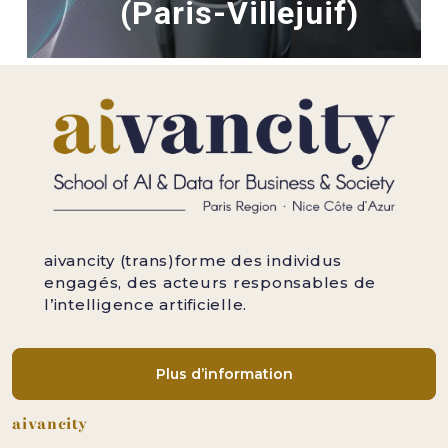
(Paris-Villejuif)
aivancity (trans)forme des individus
engagés, des acteurs responsables de
l’intelligence artificielle.
Plus d’information
Pied de page
aivancity