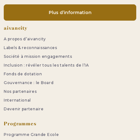
Plus d’information
Pied de page
aivancity
A propos d’aivancity
Labels & reconnaissances
Société à mission engagements
Inclusion : révéler tous les talents de l’IA
Fonds de dotation
Gouvernance : le Board
Nos partenaires
International
Devenir partenaire
Programmes
Programme Grande Ecole