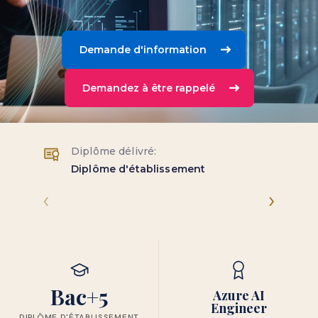
Demande d'information
Demandez à être rappelé
Diplôme délivré:
Diplôme d'établissement
‹
›
Bac+5
Azure AI
Engineer
DIPLÔME D'ÉTABLISSEMENT