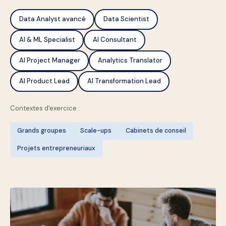
Data Analyst avancé
Data Scientist
AI & ML Specialist
AI Consultant
AI Project Manager
Analytics Translator
AI Product Lead
AI Transformation Lead
Contextes d'exercice :
Grands groupes
Scale-ups
Cabinets de conseil
Projets entrepreneuriaux