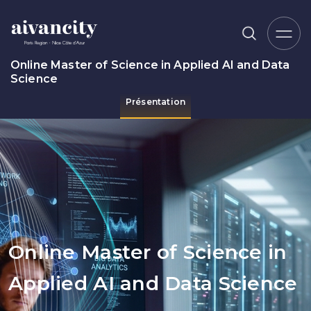
Aller au contenu principal
Online Master of Science in Applied AI and Data
Science
Présentation
Fil d'Ariane
Online Master of Science in
Applied AI and Data Science