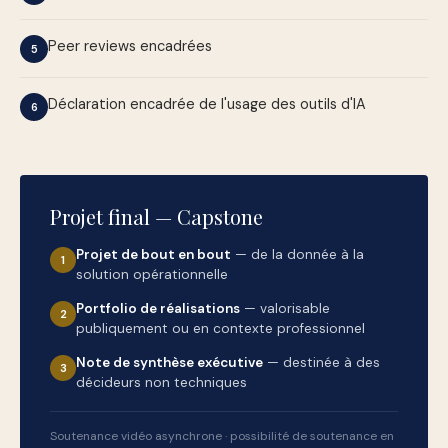
Peer reviews encadrées
5
Déclaration encadrée de l'usage des outils d'IA
6
Projet final — Capstone
Projet de bout en bout
— de la donnée à la
1
solution opérationnelle
Portfolio de réalisations
— valorisable
2
publiquement ou en contexte professionnel
Note de synthèse exécutive
— destinée à des
3
décideurs non techniques
Soutenance vidéo asynchrone · possibilité de soutenance en