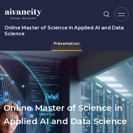
Aller au contenu principal
Online Master of Science in Applied AI and Data
Science
Présentation
Fil d'Ariane
Online Master of Science in
Applied AI and Data Science