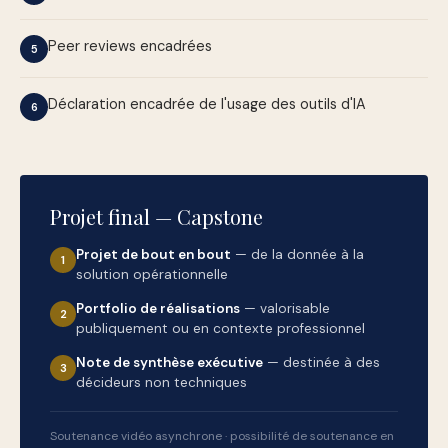
Peer reviews encadrées
5
Déclaration encadrée de l'usage des outils d'IA
6
Projet final — Capstone
Projet de bout en bout
— de la donnée à la
1
solution opérationnelle
Portfolio de réalisations
— valorisable
2
publiquement ou en contexte professionnel
Note de synthèse exécutive
— destinée à des
3
décideurs non techniques
Soutenance vidéo asynchrone · possibilité de soutenance en