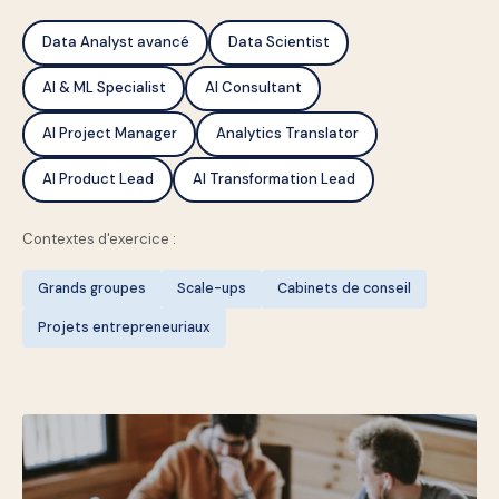
Data Analyst avancé
Data Scientist
AI & ML Specialist
AI Consultant
AI Project Manager
Analytics Translator
AI Product Lead
AI Transformation Lead
Contextes d'exercice :
Grands groupes
Scale-ups
Cabinets de conseil
Projets entrepreneuriaux