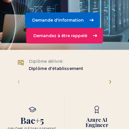
Demande d'information
Demandez à être rappelé
Diplôme délivré:
Diplôme d'établissement
‹
›
Bac+5
Azure AI
Engineer
DIPLÔME D'ÉTABLISSEMENT