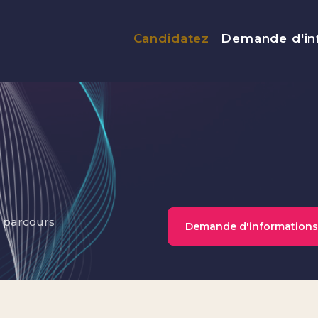
Menu top
Candidatez
Demande d'in
s parcours
Demande d'informations