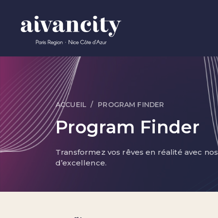
Aller au contenu principal
ACCUEIL
PROGRAM FINDER
Fil d'Ariane
Program Finder
Transformez vos rêves en réalité avec no
d’excellence.