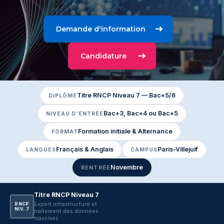
Demande d'information
Candidature
Titre RNCP Niveau 7 — Bac+5/6
DIPLÔME
Bac+3, Bac+4 ou Bac+5
NIVEAU D'ENTRÉE
Formation initiale & Alternance
FORMAT
Français & Anglais
Paris-Villejuif
LANGUES
CAMPUS
Novembre
RENTRÉE
Titre RNCP Niveau 7
Expert infrastructure et
RNCP
NIV. 7
traitement des données
massives