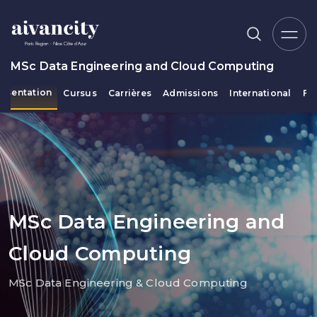
Aller au contenu principal
MSc Data Engineering and Cloud Computing
résentation
Cursus
Carrières
Admissions
International
Fi
Fil d'Ariane
MSc Data Engineering and
Cloud Computing
MSc Data Engineering & Cloud Computing