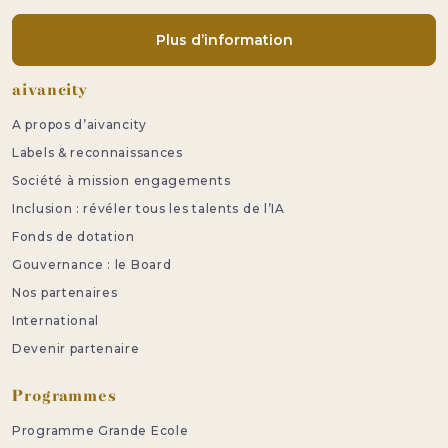
Plus d’information
Pied de page
aivancity
A propos d’aivancity
Labels & reconnaissances
Société à mission engagements
Inclusion : révéler tous les talents de l’IA
Fonds de dotation
Gouvernance : le Board
Nos partenaires
International
Devenir partenaire
Programmes
Programme Grande Ecole