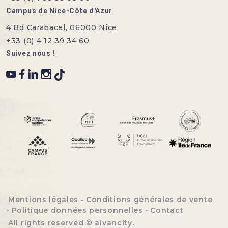
Campus de Nice-Côte d'Azur
4 Bd Carabacel, 06000 Nice
+33 (0) 4 12 39 34 60
Suivez nous !
Menu bottom footer
Mentions légales
Conditions générales de vente
Politique données personnelles
Contact
All rights reserved ©
aivancity
.