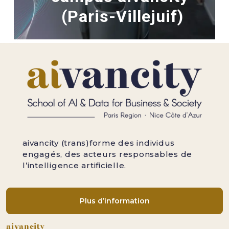
(Paris-Villejuif)
aivancity (trans)forme des individus
engagés, des acteurs responsables de
l’intelligence artificielle.
Plus d’information
Pied de page
aivancity