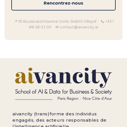
Rencontrez-nous
📍 151 Boulevard Maxime Gorki, 94800 Villejuif · 📞 +33 1
88 38 03 00 · ✉ contact@aivancity.ai
aivancity (trans)forme des individus
engagés, des acteurs responsables de
l’intelligence artificielle.