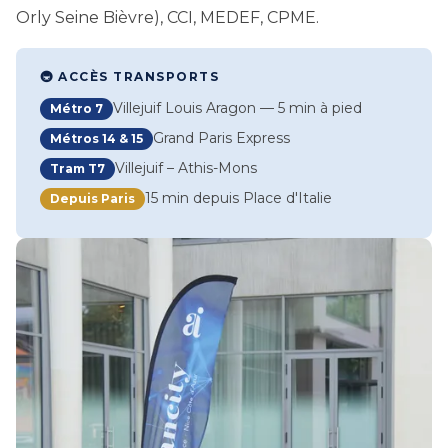
Orly Seine Bièvre), CCI, MEDEF, CPME.
🚇 ACCÈS TRANSPORTS
Villejuif Louis Aragon — 5 min à pied
Métro 7
Grand Paris Express
Métros 14 & 15
Villejuif – Athis-Mons
Tram T7
15 min depuis Place d'Italie
Depuis Paris
Image