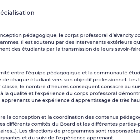
écialisation
ception pédagogique, le corps professoral d’aivancity co
grammes. Il est soutenu par des intervenants extérieurs q
nt des étudiants par la transmission de leurs savoir-fa
oximité entre l’équipe pédagogique et la communauté étud
de chaque étudiant vers son objectif professionnel. Les t
classe, le nombre d’heures conséquent consacré au suiv
s à la qualité et l’expérience du corps professoral démon
nts apprenants une expérience d’apprentissage de très hau
re la conception et la coordination des contenus pédag
s différents comités du Board et les différentes parties
enaires...). Les directions de programmes sont responsable
gnantes et du suivi de l’expérience apprenant.