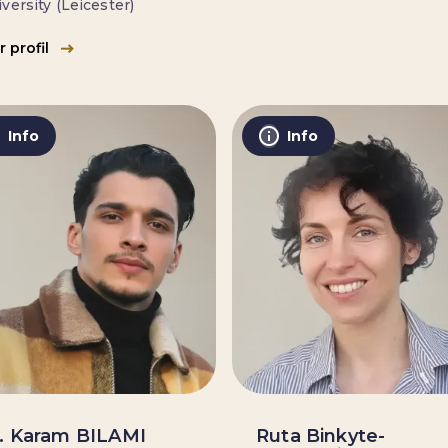
versity (Leicester)
r profil
Info
Info
. Karam BILAMI
Ruta Binkyte-