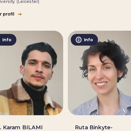
versity (Leicester)
r profil
Info
Info
. Karam BILAMI
Ruta Binkyte-