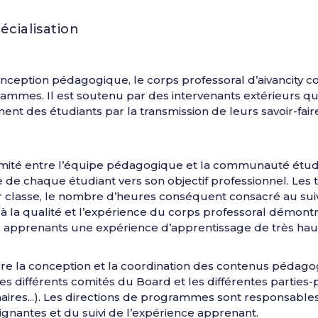
écialisation
ception pédagogique, le corps professoral d’aivancity co
grammes. Il est soutenu par des intervenants extérieurs q
nt des étudiants par la transmission de leurs savoir-fa
oximité entre l’équipe pédagogique et la communauté étud
de chaque étudiant vers son objectif professionnel. Les t
classe, le nombre d’heures conséquent consacré au suiv
s à la qualité et l’expérience du corps professoral démon
nts apprenants une expérience d’apprentissage de très hau
re la conception et la coordination des contenus pédag
s différents comités du Board et les différentes parties
enaires...). Les directions de programmes sont responsable
gnantes et du suivi de l’expérience apprenant.