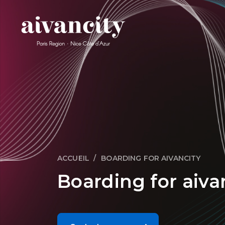
Aller au contenu principal
ACCUEIL
BOARDING FOR AIVANCITY
Fil d'Ariane
Boarding for aiva