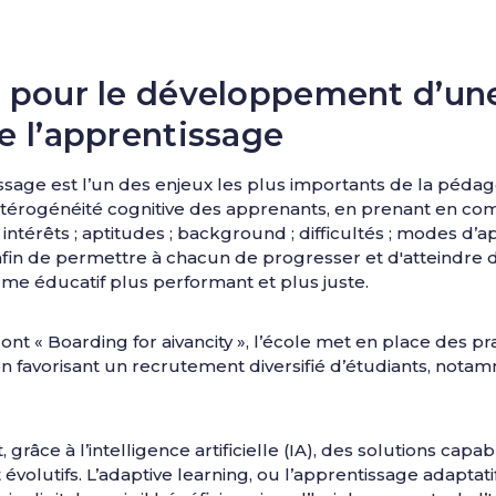
e pour le développement d’un
e l’apprentissage
tissage est l’un des enjeux les plus importants de la pédag
'hétérogénéité cognitive des apprenants, en prenant en com
intérêts ; aptitudes ; background ; difficultés ; modes d’a
afin de permettre à chacun de progresser et d'atteindre d
ème éducatif plus performant et plus juste.
s dont « Boarding for aivancity », l’école met en place des
tion favorisant un recrutement diversifié d’étudiants, not
grâce à l’intelligence artificielle (IA), des solutions cap
évolutifs. L’adaptive learning, ou l’apprentissage adaptat