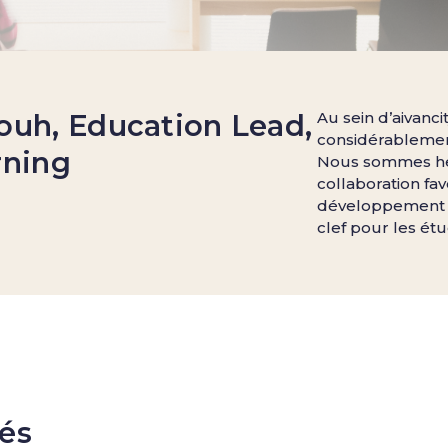
ouh, Education Lead,
Au sein d’aivanci
considérablement
rning
Nous sommes he
collaboration favo
développement 
clef pour les étu
tés