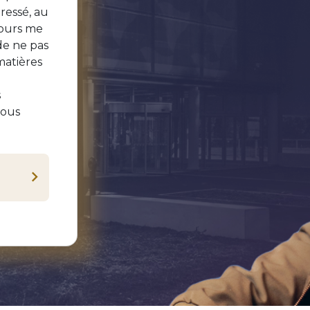
dressé, au
cours me
de ne pas
matières
s
nous