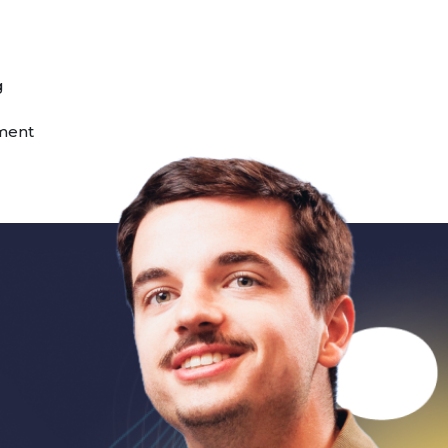
g
ment