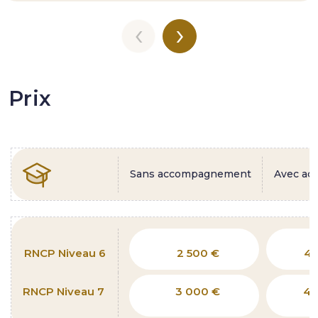
‹
›
Prix
Sans accompagnement
Avec a
RNCP Niveau 6
2 500 €
4 
RNCP Niveau 7
3 000 €
4 