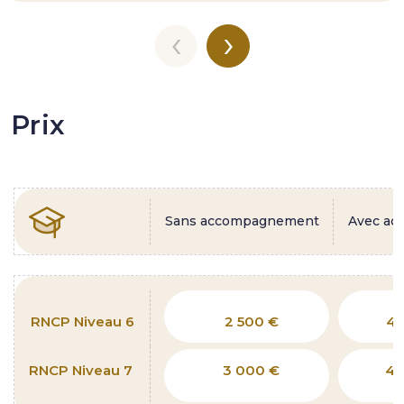
‹
›
Prix
Sans accompagnement
Avec a
RNCP Niveau 6
2 500 €
4 
RNCP Niveau 7
3 000 €
4 