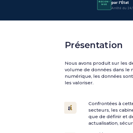
RE­CON­
par l'État
NUE
Arrêté du 24
Présentation
Nous avons produit sur les 
volume de données dans le mon
numérique, les données sont 
les valoriser.
Confrontées à cett
secteurs, les cabine
que de définir et 
actualisation, sécu