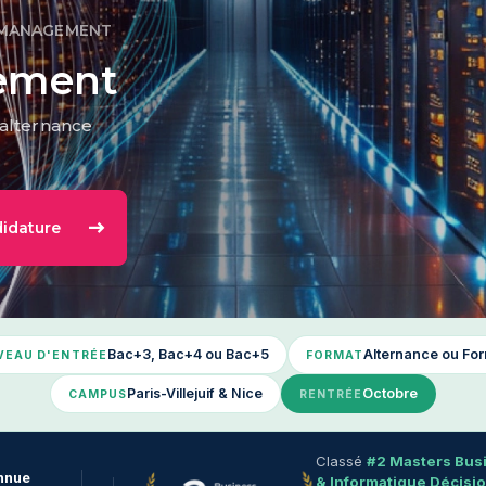
 MANAGEMENT
ement
alternance
idature
Bac+3, Bac+4 ou Bac+5
Alternance ou Form
VEAU D'ENTRÉE
FORMAT
Paris-Villejuif & Nice
Octobre
CAMPUS
RENTRÉE
Classé
#2 Masters Busi
nnue
& Informatique Décisi