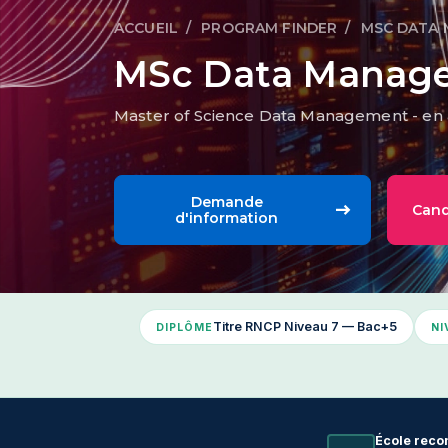
ACCUEIL
PROGRAM FINDER
MSC DATA
Fil d'Ariane
MSc Data Manag
Master of Science Data Management - en 
Demande
Cand
d'information
Titre RNCP Niveau 7 — Bac+5
DIPLÔME
NI
École reco