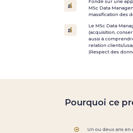
Fondé sur une appr
MSc Data Managemen
massification des 
Le MSc Data Manage
(acquisition, conser
aussi à comprendre 
relation clients/us
(Respect des donn
Pourquoi ce pr
Un ou deux ans en c