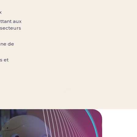
x
ttant aux
 secteurs
ine de
s et