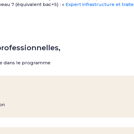
veau 7 (équivalent bac+5) : «
Expert infrastructure et tra
professionnelles,
rée dans le programme
on​