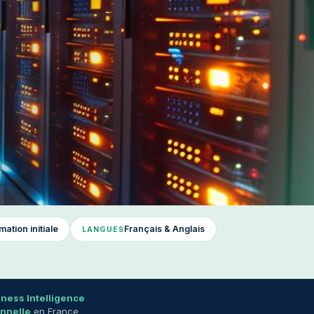
ation initiale
Français & Anglais
LANGUES
ness Intelligence
onnelle
en France