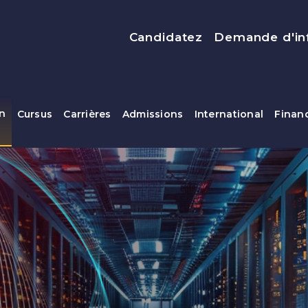
Menu top
Candidatez
Demande d'in
on
Cursus
Carrières
Admissions
International
Finan