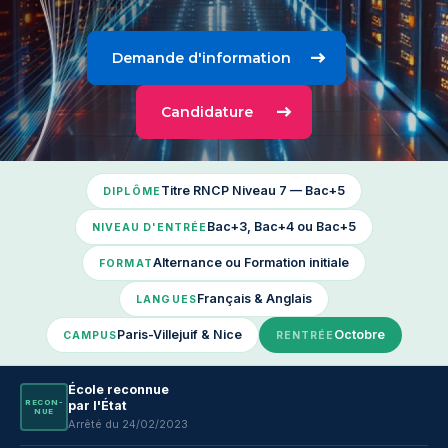
Demande d'information
Candidature
Titre RNCP Niveau 7 — Bac+5
DIPLÔME
Bac+3, Bac+4 ou Bac+5
NIVEAU D'ENTRÉE
Alternance ou Formation initiale
FORMAT
Français & Anglais
LANGUES
Paris-Villejuif & Nice
Octobre
CAMPUS
RENTRÉE
École reconnue
RE­CON­
par l'État
NUE
Arrêté du 24/02/2023