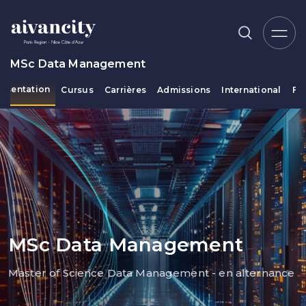
Aller au contenu principal
MSc Data Management
résentation
Cursus
Carrières
Admissions
International
Fi
Fil d'Ariane
MSc Data Management
Master of Science Data Management - en alternance