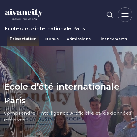
Aller au contenu principal
Ecole d’été internationale Paris
Présentation
Cursus
Admissions
Financements
Fil d'Ariane
Ecole d’été internationale
Paris
Comprendre l’Intelligence Artificielle et les données
massives