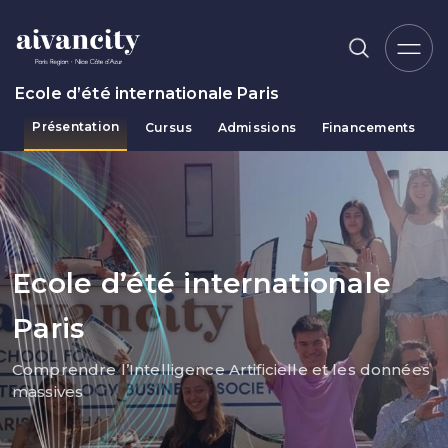
Aller au contenu principal
Ecole d’été internationale Paris
Présentation
Cursus
Admissions
Financements
Fil d'Ariane
Ecole d’été internationale
Paris
Comprendre l’Intelligence Artificielle et les données
massives