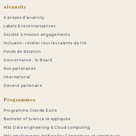
Pied de page
aivancity
A propos d’aivancity
Labels & reconnaissances
Société à mission engagements
Inclusion : révéler tous les talents de l’IA
Fonds de dotation
Gouvernance : le Board
Nos partenaires
International
Devenir partenaire
Programmes
Programme Grande Ecole
Bachelor of Science IA appliquée
MSc Data engineering & Cloud computing
MSc Intelligences Artificielles Génératives et agentiques