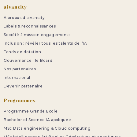
Pied de page
aivancity
A propos d’aivancity
Labels & reconnaissances
Société à mission engagements
Inclusion : révéler tous les talents de l’IA
Fonds de dotation
Gouvernance : le Board
Nos partenaires
International
Devenir partenaire
Programmes
Programme Grande Ecole
Bachelor of Science IA appliquée
MSc Data engineering & Cloud computing
MSc Intelligences Artificielles Génératives et agentiques