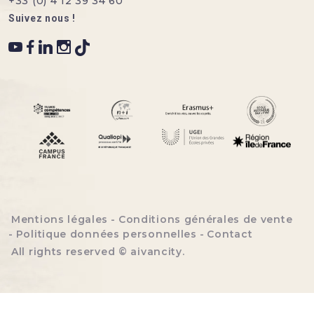
+33 (0) 4 12 39 34 60
Suivez nous !
Menu bottom footer
Mentions légales
Conditions générales de vente
Politique données personnelles
Contact
All rights reserved ©
aivancity
.