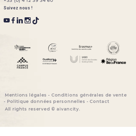
+33 (0) 4 12 39 34 60
Suivez nous !
Menu bottom footer
Mentions légales
Conditions générales de vente
Politique données personnelles
Contact
All rights reserved ©
aivancity
.