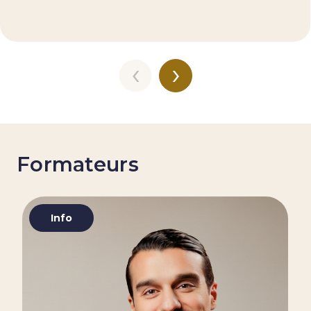
‹
›
Formateurs
Info