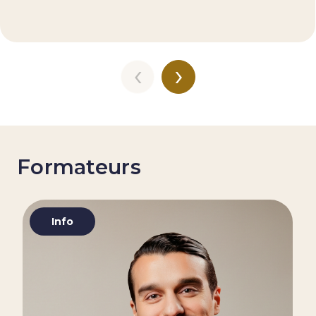
‹
›
Formateurs
Info