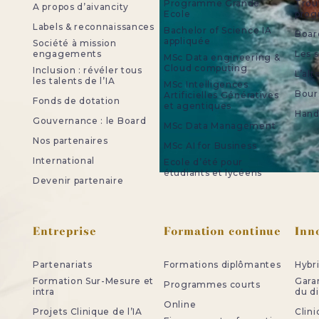
Programme Grande
Trou
A propos d’aivancity
Ecole
pro
Labels & reconnaissances
Bachelor of Science IA
Board
appliquée
Société à mission
engagements
Les 
MSc Data engineering &
Cloud computing
Inclusion : révéler tous
L’al
les talents de l’IA
MSc Intelligences
Bour
Artificielles Génératives
Fonds de dotation
et agentiques
Handi
Gouvernance : le Board
MSc Data Management
Nos partenaires
MSc AI for Business
International
Ecole d’été pour
étudiants et lycéens
Devenir partenaire
Entreprise
Formation continue
Inn
Partenariats
Formations diplômantes
Hybr
Formation Sur-Mesure et
Gara
Programmes courts
intra
du d
Online
Projets Clinique de l’IA
Clini