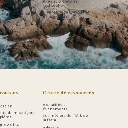
vez votre
Axes et projets de
gramme
recherche
Chaires de recherche et
ing for aivancity
d’innovation
stages
Knowledge
ternance
Faculté
ses et financements
cap et accessibilité
ovations
Centre de ressources
Actualités et
idation
événements
ntie de mise à jour
Les métiers de l’IA & de
iplôme
la Data
que de l’IA
Adopt'IA