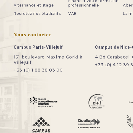
Financer votre formation
Alternance et stage
professionnelle
Alte
Recrutez nos étudiants
VAE
La m
Nous contacter
Campus Paris-Villejuif
Campus de Nice-
151 boulevard Maxime Gorki à
4 Bd Carabacel,
Villejuif
+33 (0) 4 12 39 
+33 (0) 1 88 38 03 00