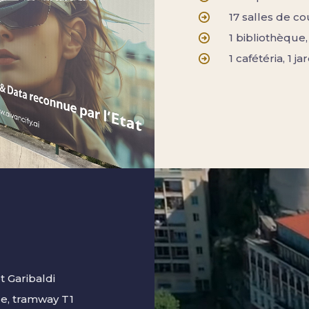
17 salles de co
1 bibliothèque
1 cafétéria, 1 j
t Garibaldi
le, tramway T1