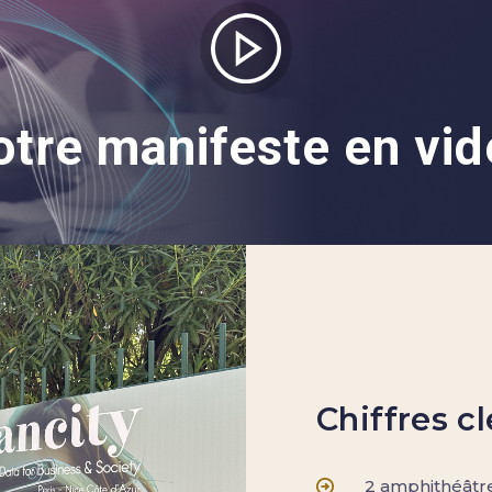
otre manifeste en vid
Chiffres cl
2 amphithéâtre