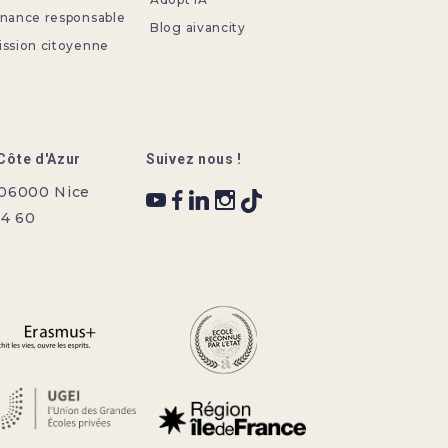
rnance responsable
Blog aivancity
ission citoyenne
Côte d'Azur
Suivez nous !
 06000 Nice
34 60