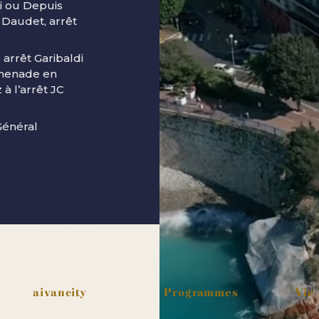
di ou Depuis
 Daudet, arrêt
arrêt Garibaldi
omenade en
à l’arrêt JC
Général
Pied de page
aivancity
Programmes
Vie