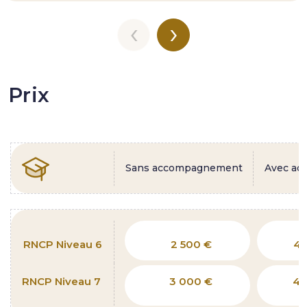
‹
›
Prix
Sans accompagnement
Avec a
RNCP Niveau 6
2 500 €
4 
RNCP Niveau 7
3 000 €
4 