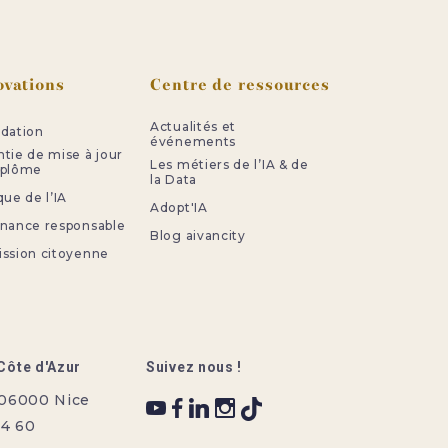
ovations
Centre de ressources
Actualités et
idation
événements
ntie de mise à jour
Les métiers de l’IA & de
iplôme
la Data
que de l’IA
Adopt'IA
rnance responsable
Blog aivancity
ission citoyenne
Côte d'Azur
Suivez nous !
 06000 Nice
34 60