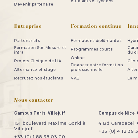
étudiants et lycéens
Devenir partenaire
Entreprise
Formation continue
Inn
Partenariats
Formations diplômantes
Hybr
Formation Sur-Mesure et
Gara
Programmes courts
intra
du d
Online
Projets Clinique de l’IA
Clini
Financer votre formation
Alternance et stage
professionnelle
Alte
Recrutez nos étudiants
VAE
La m
Nous contacter
Campus Paris-Villejuif
Campus de Nice-
151 boulevard Maxime Gorki à
4 Bd Carabacel,
Villejuif
+33 (0) 4 12 39 
+33 (0) 1 88 38 03 00