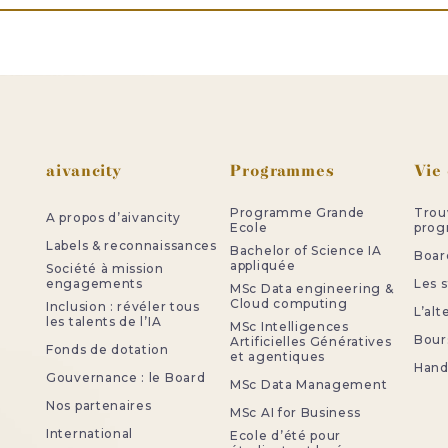
Pied de page
aivancity
Programmes
Vie
Programme Grande
Trou
A propos d’aivancity
Ecole
pro
Labels & reconnaissances
Bachelor of Science IA
Board
appliquée
Société à mission
engagements
Les 
MSc Data engineering &
Cloud computing
Inclusion : révéler tous
L’al
les talents de l’IA
MSc Intelligences
Bour
Artificielles Génératives
Fonds de dotation
et agentiques
Handi
Gouvernance : le Board
MSc Data Management
Nos partenaires
MSc AI for Business
International
Ecole d’été pour