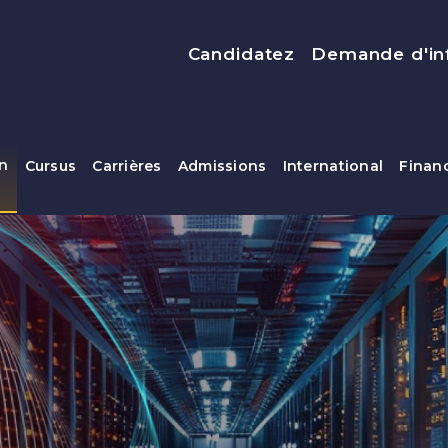
Menu top
Candidatez
Demande d'in
on
Cursus
Carrières
Admissions
International
Finan