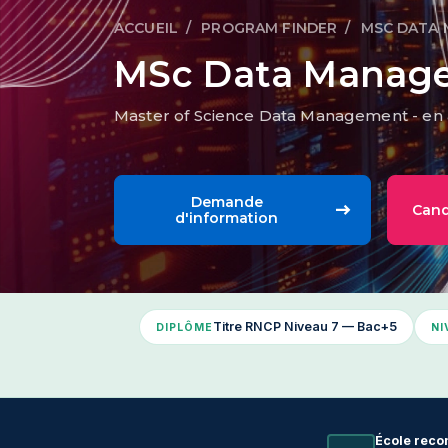
ACCUEIL
PROGRAM FINDER
MSC DATA
Fil d'Ariane
MSc Data Manag
Master of Science Data Management - en 
Demande
Cand
d'information
Titre RNCP Niveau 7 — Bac+5
DIPLÔME
NI
École reco