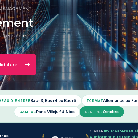
 MANAGEMENT
ement
alternance
idature
Bac+3, Bac+4 ou Bac+5
Alternance ou Form
VEAU D'ENTRÉE
FORMAT
Paris-Villejuif & Nice
Octobre
CAMPUS
RENTRÉE
Classé
#2 Masters Busi
nnue
& Informatique Décisi