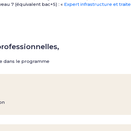
veau 7 (équivalent bac+5) : «
Expert infrastructure et tra
professionnelles,
rée dans le programme
on​