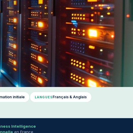
ation initiale
Français & Anglais
LANGUES
ness Intelligence
onnelle
en France