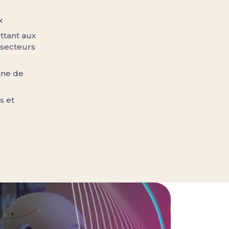
x
ttant aux
 secteurs
ine de
s et