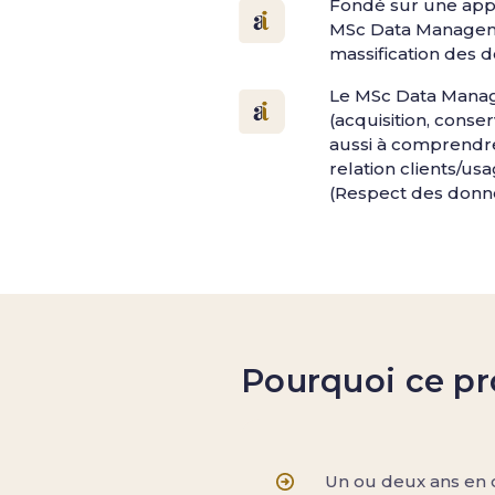
Fondé sur une appr
MSc Data Managemen
massification des 
Le MSc Data Manage
(acquisition, conser
aussi à comprendre 
relation clients/us
(Respect des donn
Pourquoi ce pr
Un ou deux ans en c