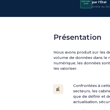
RE­CON­
par l'État
NUE
Arrêté du 24
Présentation
Nous avons produit sur les 
volume de données dans le mon
numérique, les données sont 
les valoriser.
Confrontées à cett
secteurs, les cabine
que de définir et 
actualisation, sécu