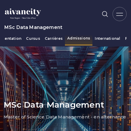
Aller au contenu principal
MSc Data Management
Admissions
résentation
Cursus
Carrières
International
Fi
Fil d'Ariane
MSc Data Management
Master of Science Data Management - en alternance