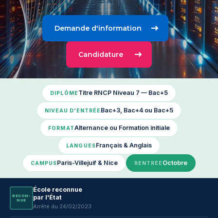
Demande d'information
Candidature
Titre RNCP Niveau 7 — Bac+5
DIPLÔME
Bac+3, Bac+4 ou Bac+5
NIVEAU D'ENTRÉE
Alternance ou Formation initiale
FORMAT
Français & Anglais
LANGUES
Paris-Villejuif & Nice
Octobre
CAMPUS
RENTRÉE
École reconnue
RE­CON­
par l'État
NUE
Arrêté du 24/02/2023