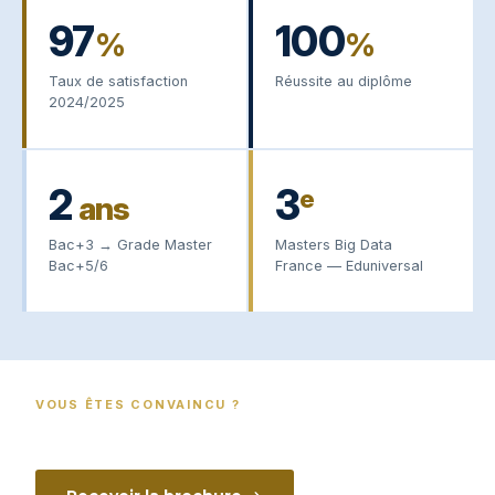
97
100
%
%
Taux de satisfaction
Réussite au diplôme
2024/2025
2
3
e
ans
Bac+3 → Grade Master
Masters Big Data
Bac+5/6
France — Eduniversal
VOUS ÊTES CONVAINCU ?
Demandez votre documentation — réponse
sous 48h