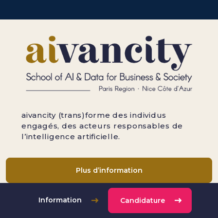
aivancity (trans)forme des individus
engagés, des acteurs responsables de
l’intelligence artificielle.
Plus d’information
Pied de page
aivancity
Information
Candidature
A propos d’aivancity