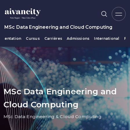
Aller au contenu principal
MSc Data Engineering and Cloud Computing
résentation
Cursus
Carrières
Admissions
International
Fi
Fil d'Ariane
MSc Data Engineering and
Cloud Computing
MSc Data Engineering & Cloud Computing