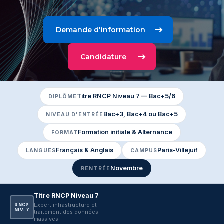
Demande d'information
Candidature
Titre RNCP Niveau 7 — Bac+5/6
DIPLÔME
Bac+3, Bac+4 ou Bac+5
NIVEAU D'ENTRÉE
Formation initiale & Alternance
FORMAT
Français & Anglais
Paris-Villejuif
LANGUES
CAMPUS
Novembre
RENTRÉE
Titre RNCP Niveau 7
Expert infrastructure et
RNCP
NIV. 7
traitement des données
massives