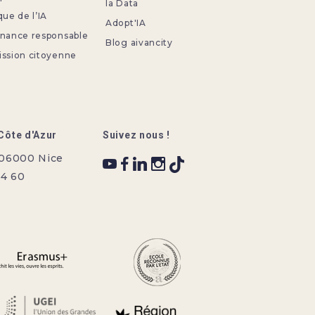
la Data
que de l’IA
Adopt'IA
rnance responsable
Blog aivancity
ission citoyenne
Côte d'Azur
Suivez nous !
 06000 Nice
34 60