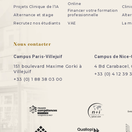
Online
Projets Clinique de l’IA
Clini
Financer votre formation
Alternance et stage
professionnelle
Alte
Recrutez nos étudiants
VAE
La m
Nous contacter
Campus Paris-Villejuif
Campus de Nice-
151 boulevard Maxime Gorki à
4 Bd Carabacel,
Villejuif
+33 (0) 4 12 39 
+33 (0) 1 88 38 03 00