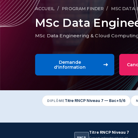
ACCUEIL
PROGRAM FINDER
MSC DATA 
Fil d'Ariane
MSc Data Engine
MSc Data Engineering & Cloud Computin
Demande
Cand
d'information
Titre RNCP Niveau 7 — Bac+5/6
DIPLÔME
Titre RNCP Niveau 7
Expert infrastructure et
RNCP