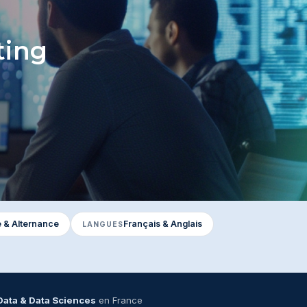
ting
le & Alternance
Français & Anglais
LANGUES
Data & Data Sciences
en France