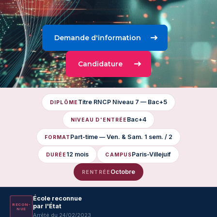
Demande d'information
Candidature
Titre RNCP Niveau 7 — Bac+5
DIPLÔME
Bac+4
NIVEAU D'ENTRÉE
Part-time — Ven. & Sam. 1 sem. / 2
FORMAT
12 mois
Paris-Villejuif
DURÉE
CAMPUS
Octobre
RENTRÉE
École reconnue
RE­CON­
par l'État
NUE
Arrêté du 24/02/2023