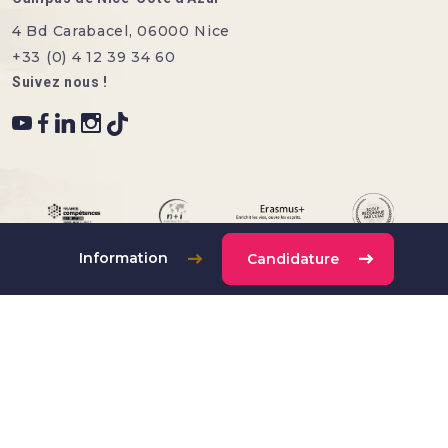
4 Bd Carabacel, 06000 Nice
+33 (0) 4 12 39 34 60
Suivez nous !
Information
Candidature
Menu bottom footer
Mentions légales
Conditions générales de vente
Politique données personnelles
Contact
All rights reserved ©
aivancity
.