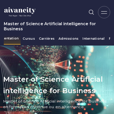
Aller au contenu principal
Master of Science Artificial intelligence for
Business
résentation
Cursus
Carrières
Admissions
International
Fi
Fil d'Ariane
Master of Science Artificial
intelligence for Business
Master of Science Artificial intelligence for Business
en formation continue ou en alternance