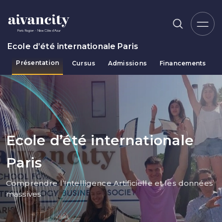
Aller au contenu principal
Ecole d’été internationale Paris
Présentation
Cursus
Admissions
Financements
Fil d'Ariane
Ecole d’été internationale
Paris
Comprendre l’Intelligence Artificielle et les données
massives