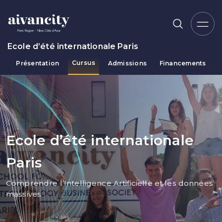
Aller au contenu principal
Ecole d’été internationale Paris
Cursus
Présentation
Admissions
Financements
Fil d'Ariane
Ecole d’été internationale
Paris
Comprendre l’Intelligence Artificielle et les données
massives