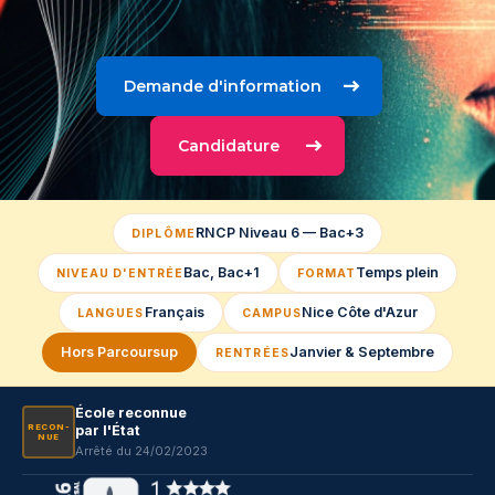
Demande d'information
Candidature
RNCP Niveau 6 — Bac+3
DIPLÔME
Bac, Bac+1
Temps plein
NIVEAU D'ENTRÉE
FORMAT
Français
Nice Côte d'Azur
LANGUES
CAMPUS
Hors Parcoursup
Janvier & Septembre
RENTRÉES
École reconnue
RE­CON­
par l'État
NUE
Arrêté du 24/02/2023