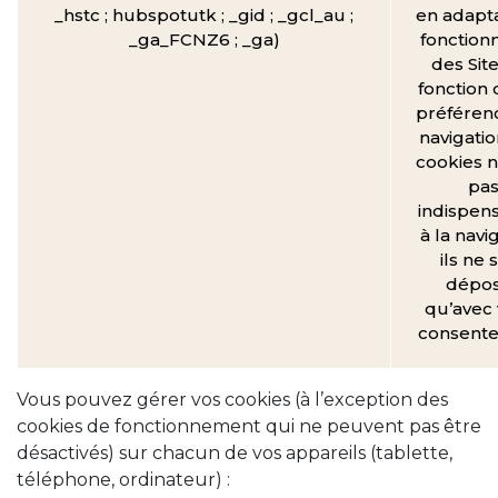
_hstc ; hubspotutk ; _gid ; _gcl_au ;
en adapta
_ga_FCNZ6 ; _ga)
fonctionn
des Sit
fonction 
préféren
navigatio
cookies n
pa
indispen
à la navi
ils ne 
dépo
qu’avec 
consent
Vous pouvez gérer vos cookies (à l’exception des
cookies de fonctionnement qui ne peuvent pas être
désactivés) sur chacun de vos appareils (tablette,
téléphone, ordinateur) :