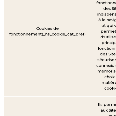
fonction
des Si
indispen
à la navi
et qui 
Cookies de
permet
fonctionnement(_hs_cookie_cat_pref)
d'utilise
princip
fonctionn
des Site
sécuriser
connexion
mémorise
choix
matièr
cooki
Ils perm
aux Sit
vou