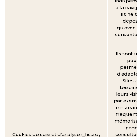
indispen
à la navi
ils ne 
dépo
qu’avec 
consent
Ils sont u
pou
perme
d’adapte
Sites 
besoin
leurs vis
par exem
mesurant
fréquent
mémorisa
pag
Cookies de suivi et d’analyse (_hssrc ;
consulté