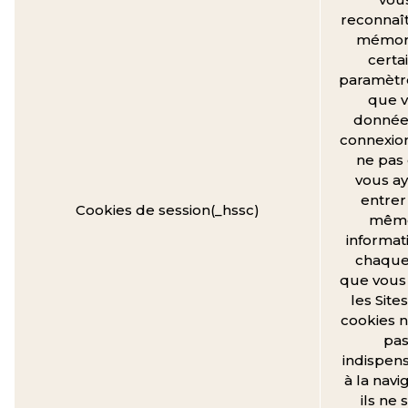
reconnaît
mémor
certa
paramètre
que v
donnée
connexio
ne pas
vous ay
entrer
Cookies de session(_hssc)
mêm
informat
chaque 
que vous 
les Site
cookies n
pa
indispen
à la navi
ils ne 