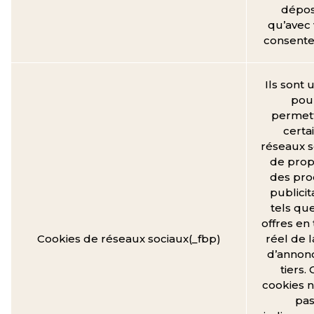
dépo
qu’avec 
consent
Ils sont u
pou
permett
certa
réseaux s
de prop
des pro
publicit
tels qu
offres en
Cookies de réseaux sociaux(_fbp)
réel de l
d’annon
tiers.
cookies n
pa