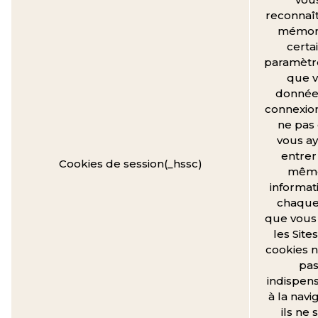
reconnaît
mémor
certa
paramètre
que v
donnée
connexio
ne pas
vous ay
entrer
Cookies de session(_hssc)
mêm
informat
chaque 
que vous 
les Site
cookies n
pa
indispen
à la navi
ils ne 