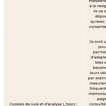
indispen
à la navi
ils ne 
dépo
qu’avec 
consent
Ils sont u
pou
perme
d’adapte
Sites 
besoin
leurs vis
par exem
mesurant
fréquent
mémorisa
pag
Cookies de suivi et d’analyse (_hssrc ;
consulté