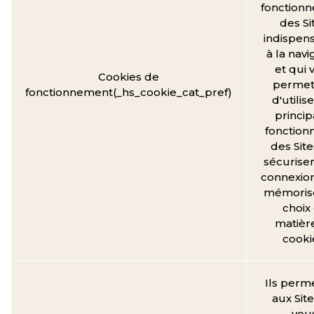
fonction
des Si
indispen
à la navi
et qui 
Cookies de
permet
fonctionnement(_hs_cookie_cat_pref)
d'utilise
princip
fonctionn
des Site
sécuriser
connexion
mémorise
choix
matièr
cooki
Ils perm
aux Sit
vou