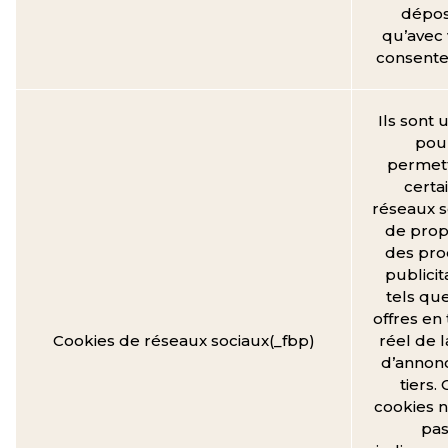
dépo
qu’avec 
consent
Ils sont u
pou
permett
certa
réseaux s
de prop
des pro
publicit
tels qu
offres en
Cookies de réseaux sociaux(_fbp)
réel de l
d’annon
tiers.
cookies n
pa