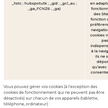
_hstc ; hubspotutk ; _gid ; _gcl_au ;
en adapta
_ga_FCNZ6 ; _ga)
fonctionn
des Sit
fonction 
préféren
navigatio
cookies n
pa
indispen
à la navi
ils ne 
dépo
qu’avec 
consent
Vous pouvez gérer vos cookies (à l’exception des
cookies de fonctionnement qui ne peuvent pas être
désactivés) sur chacun de vos appareils (tablette,
téléphone, ordinateur) :