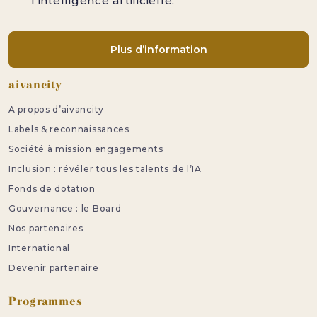
l’intelligence artificielle.
Plus d’information
Pied de page
aivancity
A propos d’aivancity
Labels & reconnaissances
Société à mission engagements
Inclusion : révéler tous les talents de l’IA
Fonds de dotation
Gouvernance : le Board
Nos partenaires
International
Devenir partenaire
Programmes