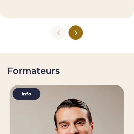
‹
›
Formateurs
Info