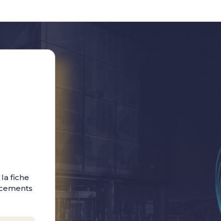
la fiche
ancements