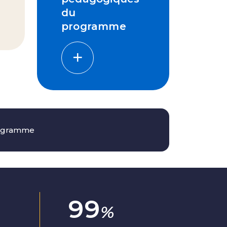
du
programme
programme
100
%