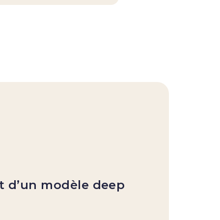
Mo
D
m
t d’un modèle deep