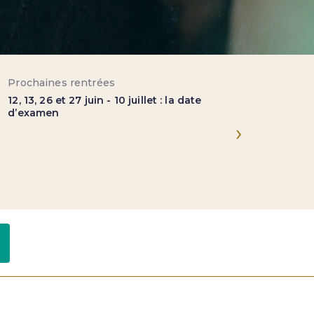
Prochaines rentrées
Prix
12, 13, 26 et 27 juin - 10 juillet : la date
1 950 Eur
d’examen
›
Lien utiles
Formateurs