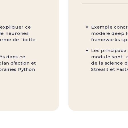
expliquer ce
Exemple concr
 de neurones
modèle deep le
forme de “boîte
frameworks spé
Les principaux
és dans ce
module sont : 
plan d’action et
de la science 
brairies Python
Strealit et Fast