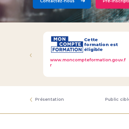
Contactez-nous
Pré-inscript
Cette
formation est
éligible
‹
www.moncompteformation.gouv.f
r
‹
Présentation
Public cibl