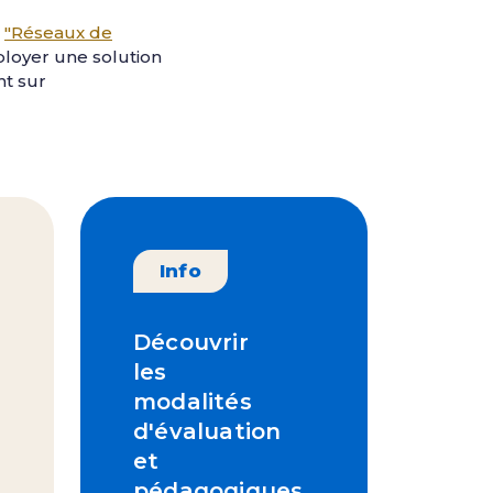
t
"Réseaux de
ployer une solution
nt sur
Info
Découvrir
les
modalités
d'évaluation
et
pédagogiques