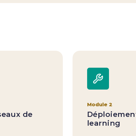
Module 2
éseaux de
Déploiemen
learning