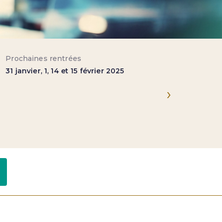
Prochaines rentrées
Prix
31 janvier, 1, 14 et 15 février 2025
1 950 Eur
›
Lien utiles
Formateurs