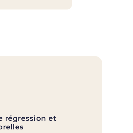
Mo
A
s
 régression et
relles