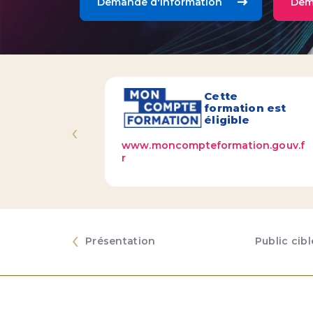
Demande d'information
Dem
Cette
formation est
éligible
‹
www.moncompteformation.gouv.f
r
‹
Présentation
Public cibl