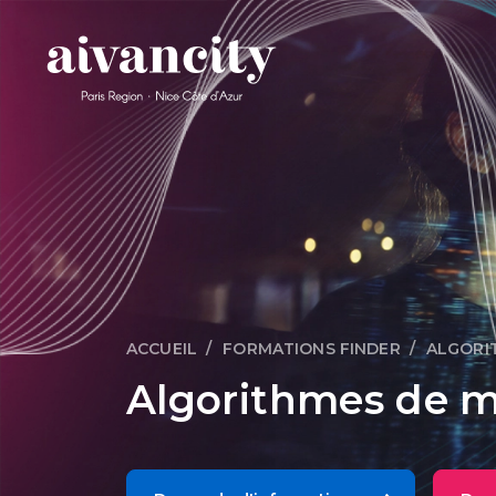
Aller au contenu principal
ACCUEIL
FORMATIONS FINDER
ALGORI
Fil d'Ariane
Algorithmes de m