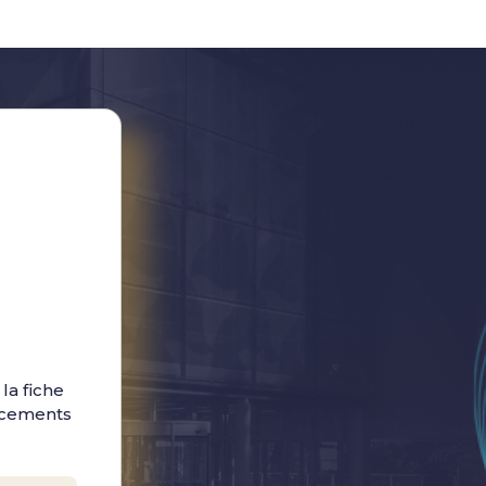
la fiche
ancements