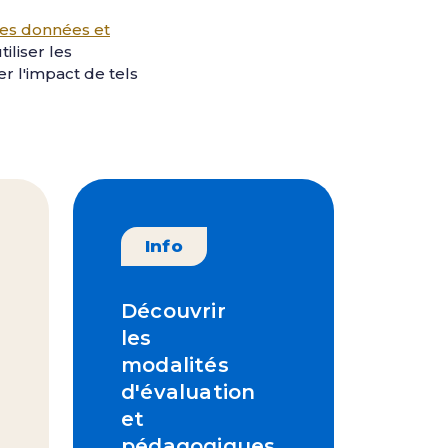
des données et
iliser les
r l'impact de tels
Info
Découvrir
les
modalités
d'évaluation
et
pédagogiques