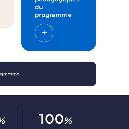
du
programme
programme
100
%
%