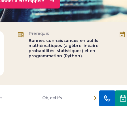
andez à être rappelé
Prérequis
Bonnes connaissances en outils
mathématiques (algèbre linéaire,
probabilités, statistiques) et en
programmation (Python).
›
e
Objectifs
Contenu