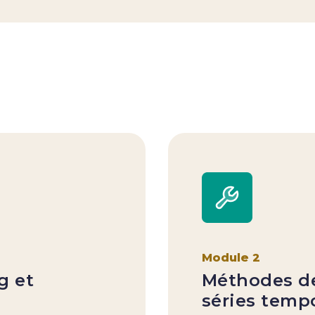
Module 2
g et
Méthodes de
séries tempo