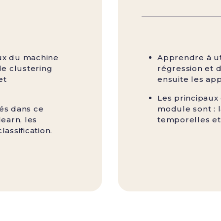
ux du machine
Apprendre à ut
de clustering
régression et 
et
ensuite les app
Les principaux
és dans ce
module sont : l
learn, les
temporelles et
assification.