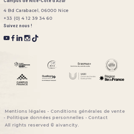
Campus de Nice-Côte d'Azur
4 Bd Carabacel, 06000 Nice
+33 (0) 4 12 39 34 60
Suivez nous !
Menu bottom footer
Mentions légales
Conditions générales de vente
Politique données personnelles
Contact
All rights reserved ©
aivancity
.