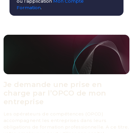
ou l’application
Mon Compte
Formation
.
Je demande une prise en
charge par l’OPCO de mon
entreprise
Les opérateurs de compétences (OPCO)
accompagnent les entreprises dans leurs
obligations de formation professionnelle. A ce titre,