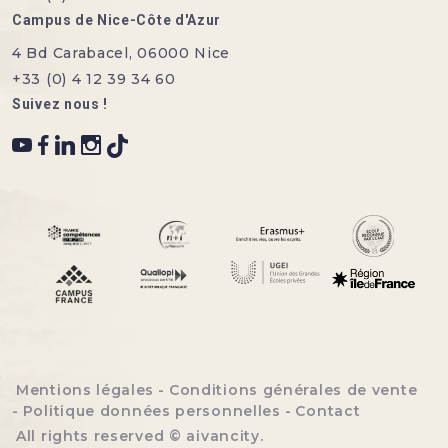
Campus de Nice-Côte d'Azur
4 Bd Carabacel, 06000 Nice
+33 (0) 4 12 39 34 60
Suivez nous !
Menu bottom footer
Mentions légales
Conditions générales de vente
Politique données personnelles
Contact
All rights reserved ©
aivancity
.