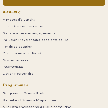
Pied de page
aivancity
A propos d’aivancity
Labels & reconnaissances
Société à mission engagements
Inclusion : révéler tous les talents de l’IA
Fonds de dotation
Gouvernance : le Board
Nos partenaires
International
Devenir partenaire
Programmes
Programme Grande Ecole
Bachelor of Science IA appliquée
MSc Data engineering & Cloud computing