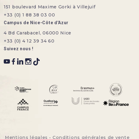
151 boulevard Maxime Gorki à Villejuif
+33 (0) 1 88 38 03 00
Campus de Nice-Côte d'Azur
4 Bd Carabacel, 06000 Nice
+33 (0) 4 12 39 34 60
Suivez nous !
Menu bottom footer
Mentions légales
Conditions générales de vente