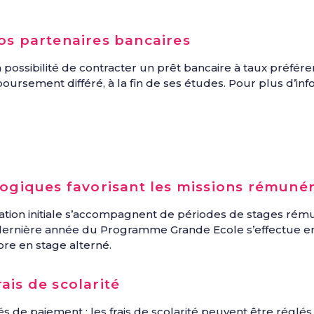
os partenaires bancaires
 possibilité de contracter un prêt bancaire à taux préférenti
mboursement différé, à la fin de ses études. Pour plus d’inf
gogiques favorisant les missions rémun
ion initiale s’accompagnent de périodes de stages rému
dernière année du Programme Grande Ecole s’effectue en
ore en stage alterné.
ais de scolarité
tés de paiement : les frais de scolarité peuvent être réglé