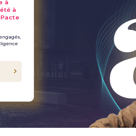
e à
été à
 Pacte
 engagés,
lligence