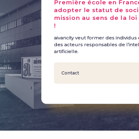
Première école en Franc
adopter le statut de soci
mission au sens de la loi
!
aivancity veut former des individus
des acteurs responsables de l’inte
artificielle.
Contact