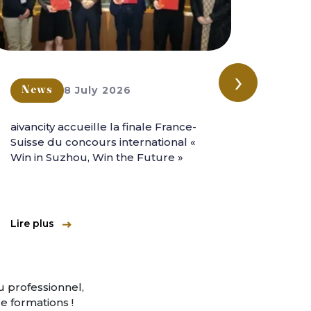
›
8 July 2026
News
New
aivancity accueille la finale France-
aivanc
Suisse du concours international «
l'aven
Win in Suzhou, Win the Future »
intern
Lire plus
Lire pl
 professionnel,
 formations !