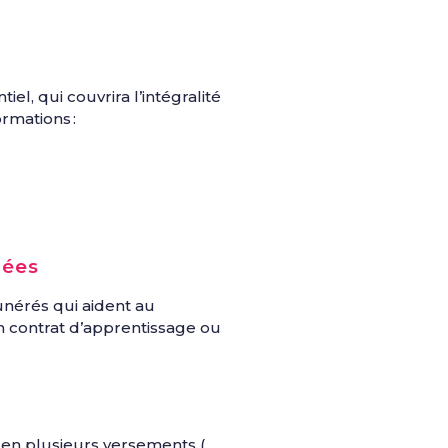
el, qui couvrira l’intégralité
ormations :
érées
nérés qui aident au
 contrat d’apprentissage ou
s en plusieurs versements (