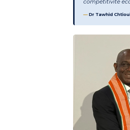
compétitivité éco
—
Dr Tawhid Chtioui