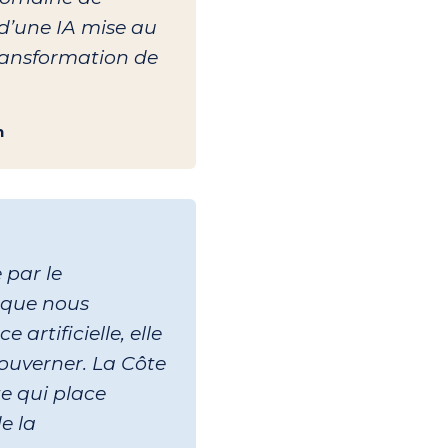
 d’une IA mise au
transformation de
n
par le
e que nous
 artificielle, elle
gouverner. La Côte
te qui place
e la