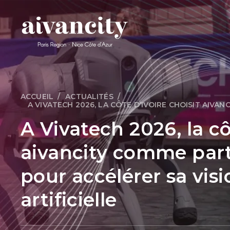
Aller au contenu principal
Fil d'Ariane
ACCUEIL
ACTUALITÉS
A VIVATECH 2026, LA CÔTE D’IVOIRE CHOISIT AIVA
A Vivatech 2026, la cô
aivancity comme part
pour accélérer sa visi
artificielle