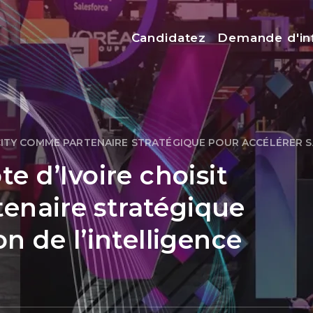
Menu top
Candidatez
Demande d'in
NCITY COMME PARTENAIRE STRATÉGIQUE POUR ACCÉLÉRER SA 
te d’Ivoire choisit
enaire stratégique
on de l’intelligence