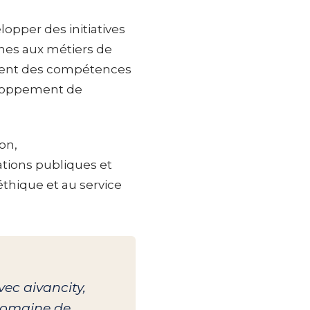
lopper des initiatives
unes aux métiers de
cement des compétences
veloppement de
on,
tions publiques et
 éthique et au service
ec aivancity,
 domaine de