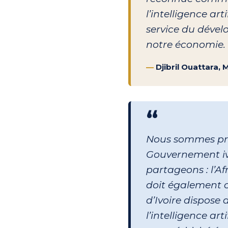
l’intelligence a
service du dével
notre économie.
—
Djibril Ouattara, 
“
Nous sommes pro
Gouvernement ivo
partageons : l’Af
doit également co
d’Ivoire dispose 
l’intelligence ar