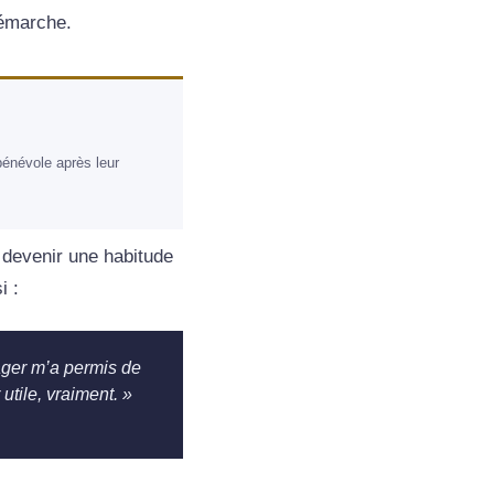
démarche.
bénévole après leur
 devenir une habitude
i :
ger m’a permis de
 utile, vraiment. »