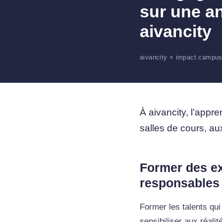
sur une a
aivancity
aivancity × impact campu
À aivancity, l’appren
salles de cours, au
Former des ex
responsables
Former les talents qu
sensibiliser aux réali