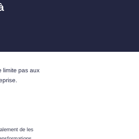
à
se limite pas aux
eprise.
galement de les
ransformations